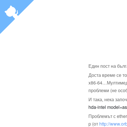
Един пост на бълг
Доста време се то
x86-64…Мултимеди
проблеми (не особе
И така, нека зап
hda-intel model=
Проблемът с ether
p (от
http://www.or