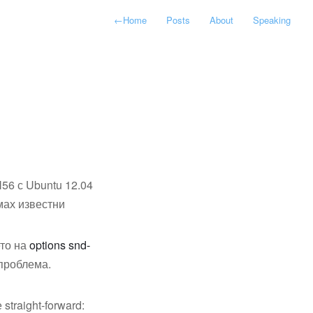
←
Home
Posts
About
Speaking
N56 с Ubuntu 12.04
мах известни
ето на
options snd-
проблема.
straight-forward: