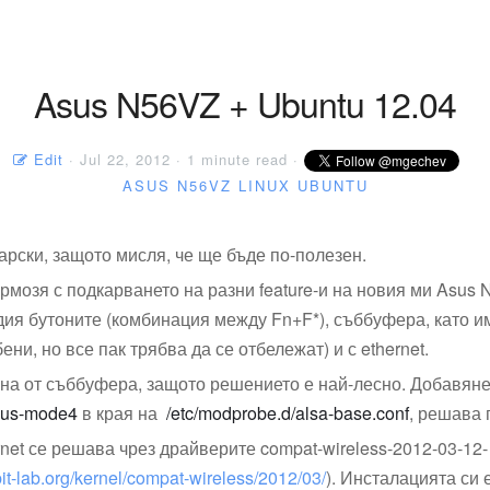
Asus N56VZ + Ubuntu 12.04
Edit
· Jul 22, 2012 · 1 minute read ·
ASUS N56VZ
LINUX
UBUNTU
арски, защото мисля, че ще бъде по-полезен.
рмозя с подкарването на разни feature-и на новия ми Asus 
я бутоните (комбинация между Fn+F*), съббуфера, като и
ни, но все пак трябва да се отбележат) и с ethernet.
очна от съббуфера, защото решението е най-лесно. Добавян
asus-mode4
в края на
/etc/modprobe.d/
alsa-base.conf
, решава 
net се решава чрез драйверите compat-wireless-2012-03-12-
bit-lab.org/kernel/compat-wireless/2012/03/
). Инсталацията си е 