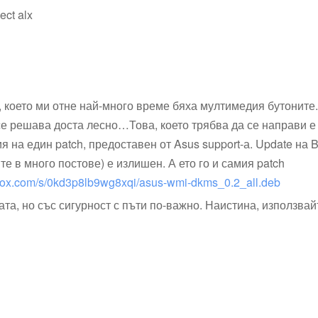
lect alx
 което ми отне най-много време бяха мултимедия бутоните
 решава доста лесно…Това, което трябва да се направи е u
ия на един patch, предоставен от Asus support-а. Update на B
е в много постове) е излишен. А ето го и самия patch
box.com/s/0kd3p8lb9wg8xqi/asus-wmi-dkms_0.2_all.deb
та, но със сигурност с пъти по-важно. Наистина, използвайт