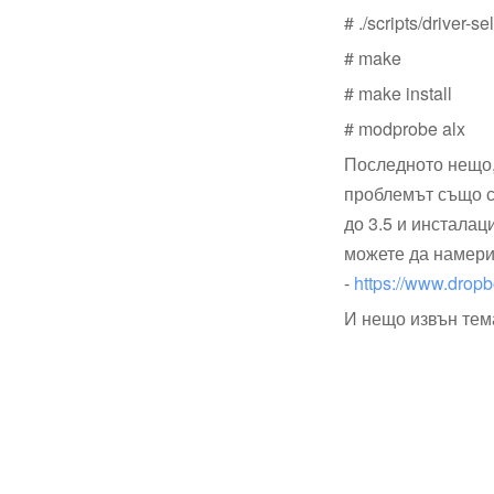
# ./scripts/driver-se
# make
# make install
# modprobe alx
Последното нещо,
проблемът също се
до 3.5 и инсталац
можете да намерит
-
https://www.drop
И нещо извън тема